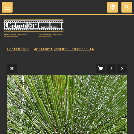
Portfolios
AbstractByNature_Purchase_EN
204_opg_20190731_Bretagne_Tregor_0009.jpg