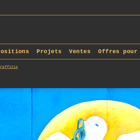
positions
Projets
Ventes
Offres pour
Graffitis
311_opg_20100428_Allemagne_Berlin_Graff_0150.jpg