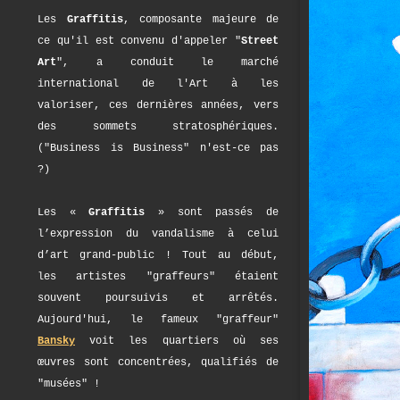
Les
Graffitis
, composante majeure de
ce qu'il est convenu d'appeler "
Street
Art
", a conduit le marché
international de l'Art à les
valoriser, ces dernières années, vers
des sommets stratosphériques.
("Business is Business" n'est-ce pas
?)
Les «
Graffitis
» sont passés de
l’expression du vandalisme à celui
d’art grand-public ! Tout au début,
les artistes "graffeurs" étaient
souvent poursuivis et arrêtés.
Aujourd'hui, le fameux "graffeur"
Bansky
voit les quartiers où ses
œuvres sont concentrées, qualifiés de
"musées" !