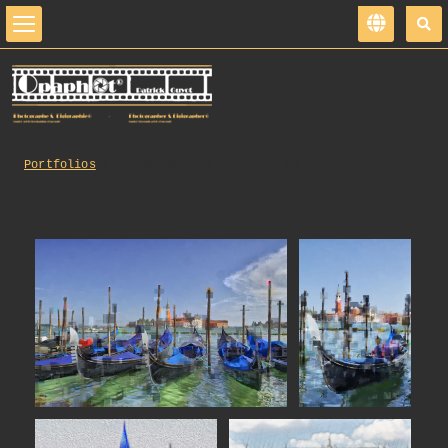
Portfolios
VeniseEnSonges_Purchase_FR