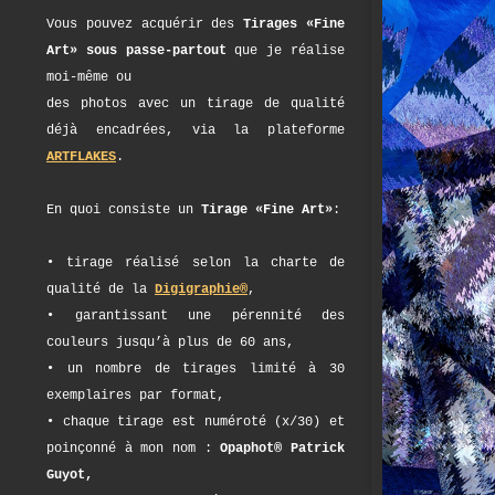
Vous pouvez acquérir des
Tirages «Fine
Art» sous passe-partout
que je réalise
moi-même ou
des photos avec un tirage de qualité
déjà encadrées, via la plateforme
ARTFLAKES
.
En quoi consiste un
Tirage «Fine Art»
:
• tirage réalisé selon la charte de
qualité de la
Digigraphie®
,
• garantissant une pérennité des
couleurs jusqu’à plus de 60 ans,
• un nombre de tirages limité à 30
exemplaires par format,
• chaque tirage est numéroté (x/30) et
poinçonné à mon nom :
Opaphot® Patrick
Guyot,