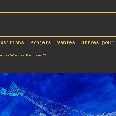
positions
Projets
Ventes
Offres pour
VeniseEnSonges_Purchase_FR
137_opg_20181023_Venise_Castello_0