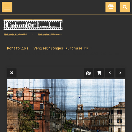
Portfolios
VeniseEnSonges_Purchase_FR
130_opg_20130505_Italie_Venise_Arsenal_0101_DxO_1.jpg