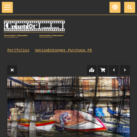
Portfolios
VeniseEnSonges_Purchase_FR
145_opg_20181022_Venise_Dorsoduro_0107_DxO.jpg