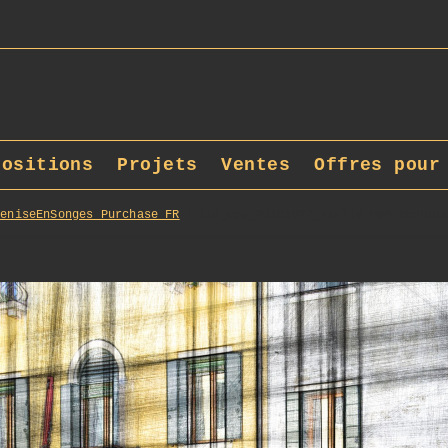
positions
Projets
Ventes
Offres pour
VeniseEnSonges_Purchase_FR
119_opg_20181022_Italie_Ve6isePunt