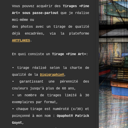
Vous pouvez acquérir des
Tirages «Fine
Art» sous passe-partout
que je réalise
moi-même ou
des photos avec un tirage de qualité
déjà encadrées, via la plateforme
ARTFLAKES
.
En quoi consiste un
Tirage «Fine Art»
:
• tirage réalisé selon la charte de
qualité de la
Digigraphie®
,
• garantissant une pérennité des
couleurs jusqu’à plus de 60 ans,
• un nombre de tirages limité à 30
exemplaires par format,
• chaque tirage est numéroté (x/30) et
poinçonné à mon nom :
Opaphot® Patrick
Guyot,