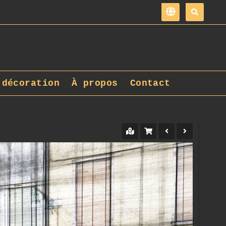
 décoration
À propos
Contact
eDeiPugni_0101_DxO_1.jpg