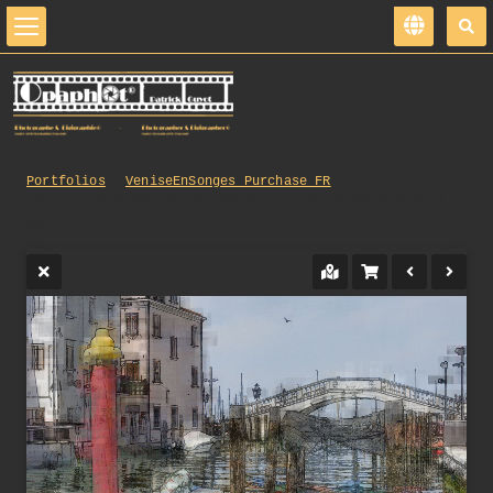
Portfolios
VeniseEnSonges_Purchase_FR
179_opg_20130509_Venise_Choggiaz_CanalDeLaVena_0201.j
pg