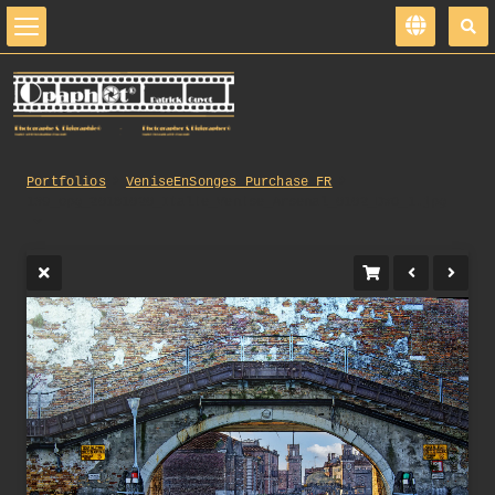
Portfolios
VeniseEnSonges_Purchase_FR
139_opg_20181020_Italie_Venise_Arsenal_0102_DxO_1.jpg