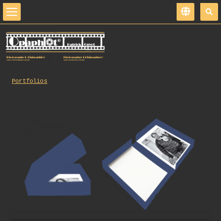
Portfolios
VistoPerStrada_Purchase_IT