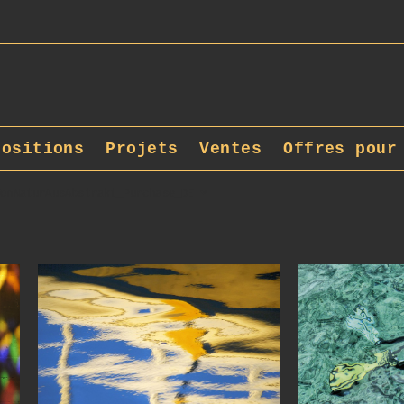
positions
Projets
Ventes
Offres pour
VonNaturAusAbstrakt_Purchase_DE