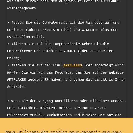
Wie wird direkt nach dem ausgewählte Foto in ARTFLAKES
wiedergegeben?
• Passen Sie die Computermaus auf die Vignette auf und
notieren (oder merken Sie sich) die 3 Nummer plus den
eventuellen Brief,
• Klicken Sie auf die Computertaste
Geben Sie die
Fotoreferenz
und enthält 3 Nummer (+den eventuellen
Brief),
• Klicken Sie auf den Link
ARTFLAKES
, der angezeigt wird.
Wählen Sie einfach das Foto aus, das Sie auf der Website
ARTFLAKES
ausgewählt haben, und gehen Sie direkt zu Ihren
Artikeln.
• Wenn Sie den Vorgang annullieren oder mit einem anderen
Foto fortfahren möchten, kehren Sie zum OPAPHOT-
Bildschirm zurück,
Zurücksetzen
und klicken Sie auf das
Computertaste „ Zurücksetzen “. Sie können das Verfahren
wie folgt wiederholen:
Nous utilisons des cookies pour garantir que nous