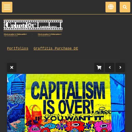
Portfolios
Graffitis_Purchase_DE
327_opg_20120408_SanFrancisco_Mural_0103.jpg