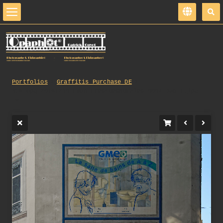
Portfolios
Graffitis_Purchase_DE
356_opg_20161210_Lyon_FresquesMurales_0007_DxO_1.jpg