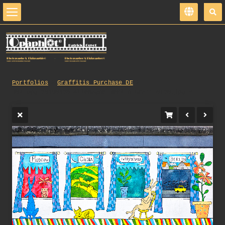
Portfolios
Graffitis_Purchase_DE
307_opg_20100428_Allemagne_Berlin_Graff_0120.jpg