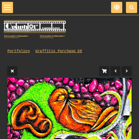
Portfolios
Graffitis_Purchase_DE
316_opg_20100314_Nanterre_MrEinstein_0001.jpg