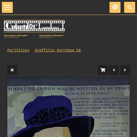
Portfolios
Graffitis_Purchase_DE
341_opg_20150705_Irlande_Dublin_0013.jpg