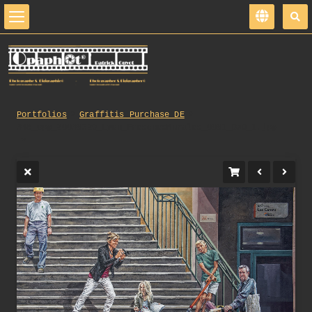
Portfolios
Graffitis_Purchase_DE
348_opg_20030529_Lyon_FresquesMurales_0001_DxO_1.jpg