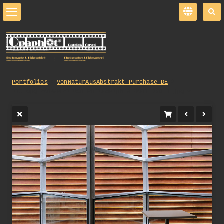
Portfolios
VonNaturAusAbstrakt_Purchase_DE
215_opg_20160422_USA_Philadelphia_0001_DxO_1.jpg