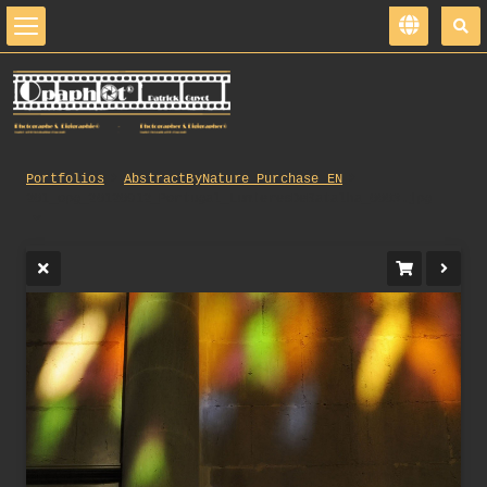
Portfolios
AbstractByNature_Purchase_EN
201_opg_20120912_Portugal_LumieresDeBatalha_0003.jpg