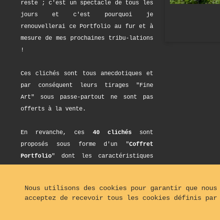
reste ; c'est un spectacle de tous les
jours et c'est pourquoi je
renouvellerai ce Portfolio au fur et à
mesure de mes prochaines tribu-lations
!
Ces clichés sont tous anecdotiques et
par conséquent leurs tirages "Fine
Art" sous passe-partout ne sont pas
offerts à la vente.
En revanche, ces
40 clichés
sont
proposés sous forme d'un "
Coffret
Portfolio
" dont les caractéristiques
et le prix apparaissent sur cette page
sous les vignettes.
Nous utilisons des cookies pour garantir que nous
acceptez de recevoir tous les cookies définis par