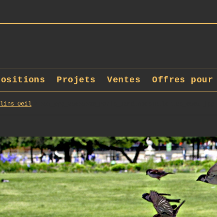
positions
Projets
Ventes
Offres pour
Clins_Oeil
503_opg_20050520_Paris_JardinDesTuileries_0001.jpg