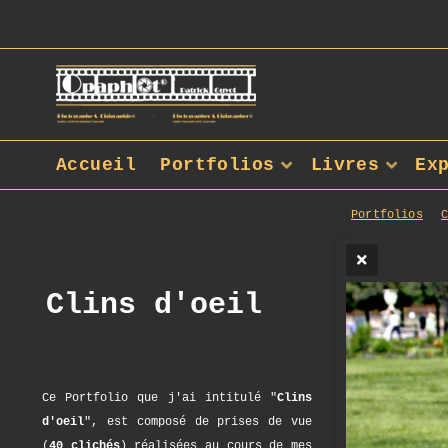
Accueil
Portfolios
Livres
Ex
Portfolios
Clins d'oeil
Ce Portfolio que j'ai intitulé "
Clins
d'oeil
", est composé de prises de vue
(
40 clichés
) réalisées au cours de mes