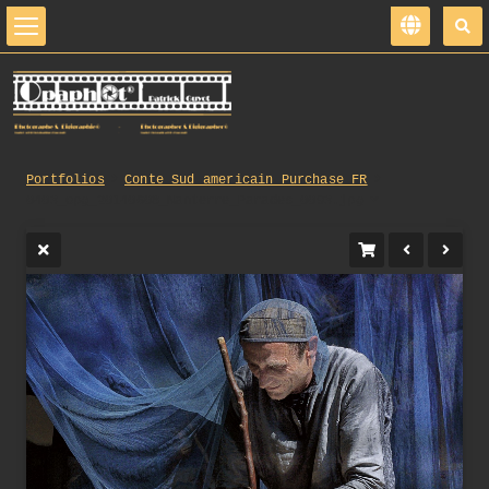
Portfolios
Conte_Sud_americain_Purchase_FR
0403_opg_20140608_Nanterre_Parades_0093.jpg