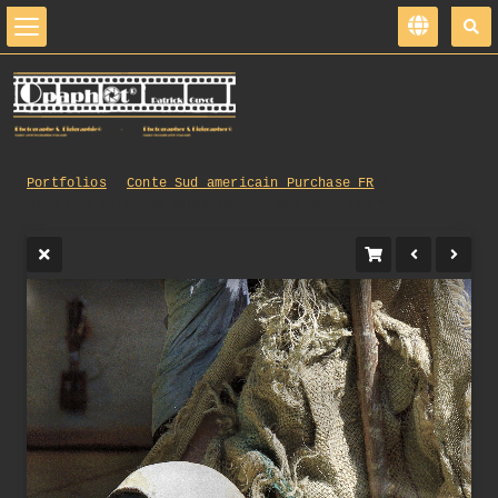
Portfolios
Conte_Sud_americain_Purchase_FR
0406_opg_20140608_Nanterre_Parades_0032.jpg