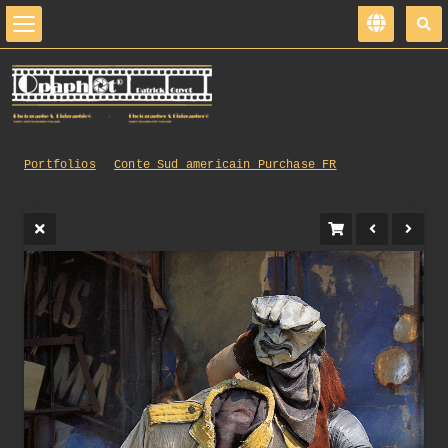
Portfolios
Conte_Sud_americain_Purchase_FR
0439_opg_20140608_Nanterre_Parades_0039.jpg