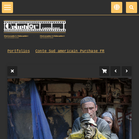
Portfolios
Conte_Sud_americain_Purchase_FR
0453_opg_20140608_Nanterre_Parades_0083.jpg