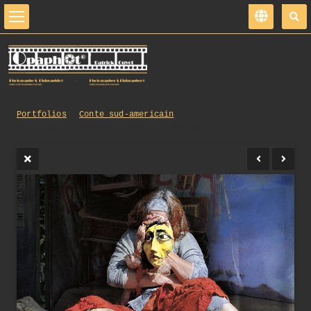
Portfolios
Conte sud-americain
0426_opg_20140608_Nanterre_Parades_0099.jpg