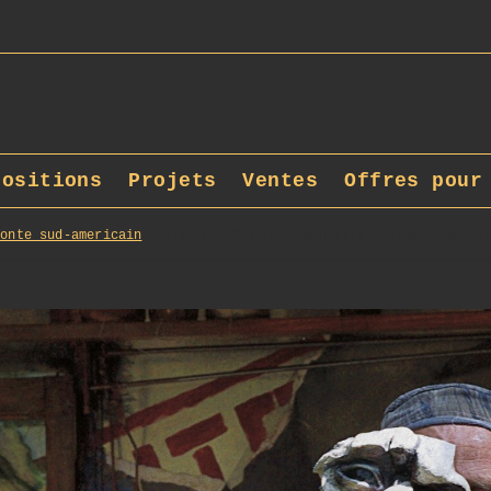
positions
Projets
Ventes
Offres pour
Conte sud-americain
0430_opg_20140608_Nanterre_Parades_0095.j