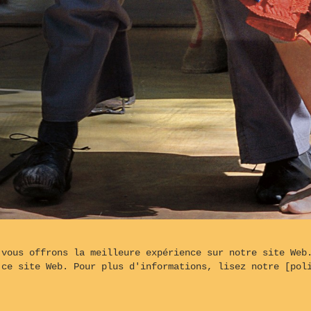
 vous offrons la meilleure expérience sur notre site Web
Le MULÂTRE arrête BELI
 ce site Web. Pour plus d'informations, lisez notre [pol
rgé par
OVH©
- Conçu à partir du logiciel Backlight© 5.3.4 de
Mat