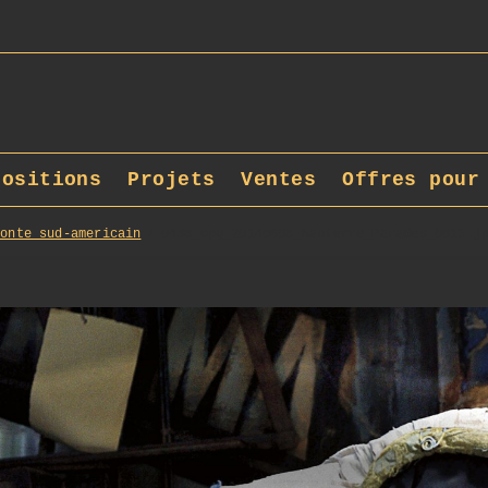
positions
Projets
Ventes
Offres pour
Conte sud-americain
0438_opg_20140608_Nanterre_Parades_0015.j