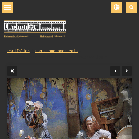
Portfolios
Conte sud-americain
0444_opg_20140608_Nanterre_Parades_0055.jpg