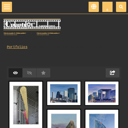
0
Portfolios
Decoration_Photos_Paysages_Urbains