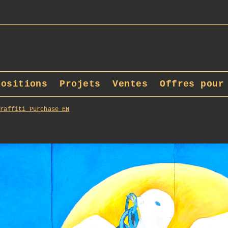
positions
Projets
Ventes
Offres pour
Graffiti_Purchase_EN
311_opg_20100428_Allemagne_Berlin_Graff_