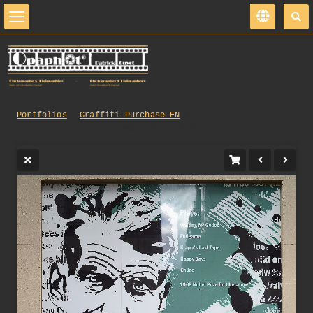
Portfolios
Graffiti_Purchase_EN
343_opg_20150705_Irlande_Dublin_0016-.jpg