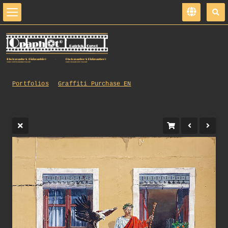
Portfolios
Graffiti_Purchase_EN
346_opg_20081203_Lyon_FresquesMurales_0004_DxO_1.jpg