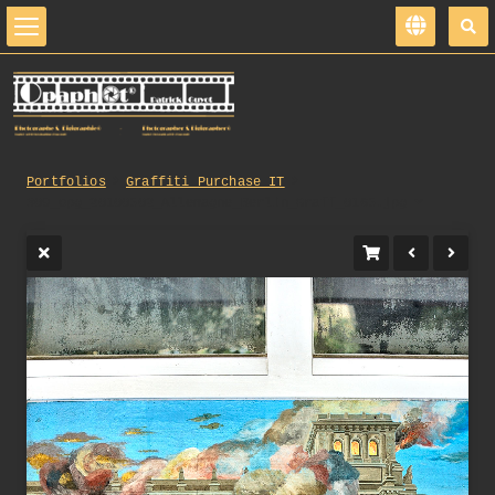
Portfolios
Graffiti_Purchase_IT
309_opg_20100502_Allemagne_Berlin_Graff_0165.jpg