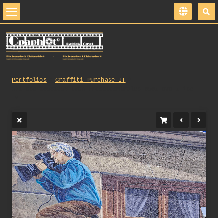
Portfolios
Graffiti_Purchase_IT
351_opg_20081203_Lyon_FresquesMurales_0001_DxO_1.jpg