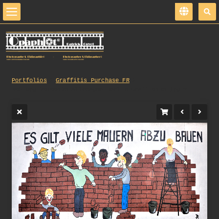
Portfolios
Graffitis_Purchase_FR
305_opg_20100428_Allemagne_Berlin_Graff_0138.jpg