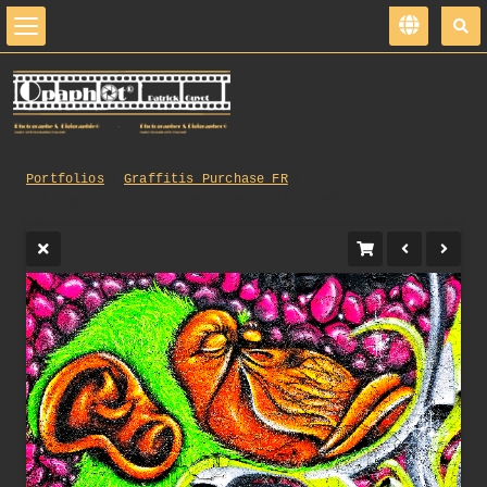
Portfolios
Graffitis_Purchase_FR
316_opg_20100314_Nanterre_MrEinstein_0001.jpg