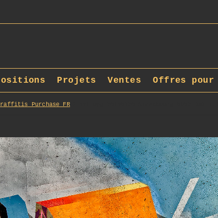
positions
Projets
Ventes
Offres pour
Graffitis_Purchase_FR
331_opg_20130120_Strasbourg_0102_DxO_1.