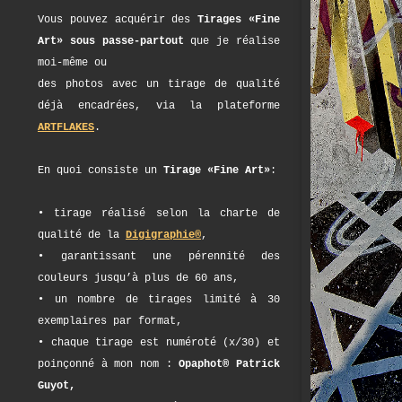
Vous pouvez acquérir des
Tirages «Fine
Art» sous passe-partout
que je réalise
moi-même ou
des photos avec un tirage de qualité
déjà encadrées, via la plateforme
ARTFLAKES
.
En quoi consiste un
Tirage «Fine Art»
:
• tirage réalisé selon la charte de
qualité de la
Digigraphie®
,
• garantissant une pérennité des
couleurs jusqu’à plus de 60 ans,
• un nombre de tirages limité à 30
exemplaires par format,
• chaque tirage est numéroté (x/30) et
poinçonné à mon nom :
Opaphot® Patrick
Guyot,