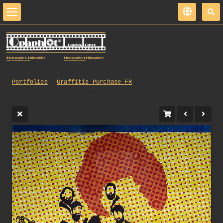
Portfolios
Graffitis_Purchase_FR
342_opg_20150705_Irlande_Dublin_0014.jpg