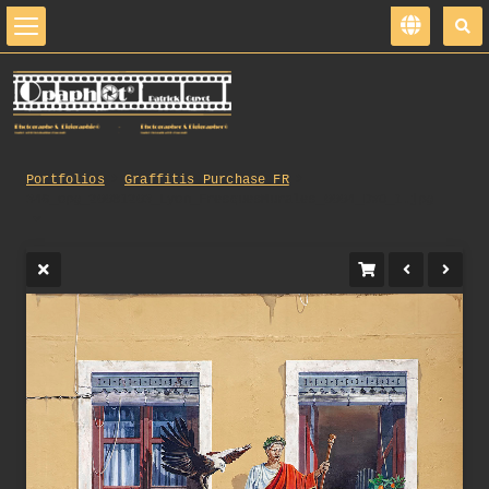
Portfolios
Graffitis_Purchase_FR
346_opg_20081203_Lyon_FresquesMurales_0004_DxO_1.jpg