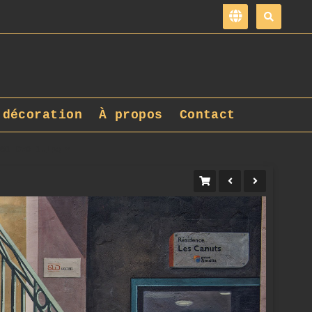
 décoration
À propos
Contact
001_DxO_1.jpg