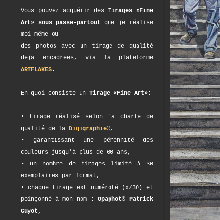
Vous pouvez acquérir des
Tirages «Fine
Art» sous passe-partout
que je réalise
moi-même ou
des photos avec un tirage de qualité
déjà encadrées, via la plateforme
ARTFLAKES
.
En quoi consiste un
Tirage «Fine Art»
:
• tirage réalisé selon la charte de
qualité de la
Digigraphie®
,
• garantissant une pérennité des
couleurs jusqu’à plus de 60 ans,
• un nombre de tirages limité à 30
exemplaires par format,
• chaque tirage est numéroté (x/30) et
poinçonné à mon nom :
Opaphot® Patrick
Guyot,