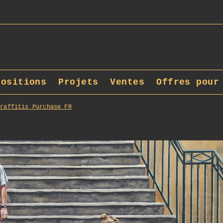
positions
Projets
Ventes
Offres pour
Graffitis_Purchase_FR
348_opg_20030529_Lyon_FresquesMurales_0