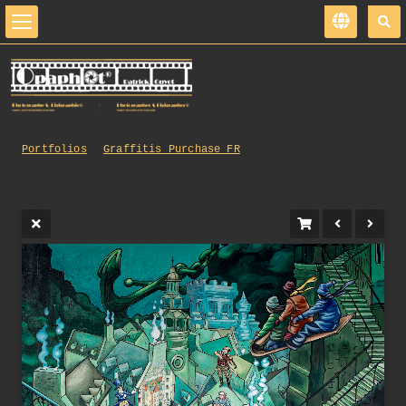
Portfolios
Graffitis_Purchase_FR
354_opg_20161209_Lyon_FresquesMurales_0001_DxO_1.jpg