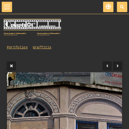
Portfolios
Graffitis
352_opg_20161206_France_Lyon_0015.jpg