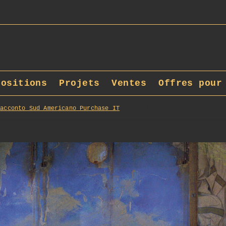
positions
Projets
Ventes
Offres pour
Racconto_Sud_Americano_Purchase_IT
0413_opg_20140608_Nanterre