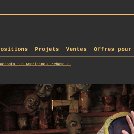
positions
Projets
Ventes
Offres pour
Racconto_Sud_Americano_Purchase_IT
0441_opg_20140608_Nanterre