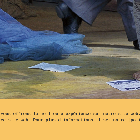
 vous offrons la meilleure expérience sur notre site Web
Le COLONEL prépare son éle
 ce site Web. Pour plus d'informations, lisez notre [pol
rgé par
OVH©
- Conçu à partir du logiciel Backlight© 5.3.4 de
Mat