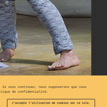
. Si vous continuez, nous supposerons que vous
ction
itique de confidentialité.
J'accepte l'utilisation de cookies sur ce site.
t© The Turning Gate
-
Clauses de Non-Responsabilités