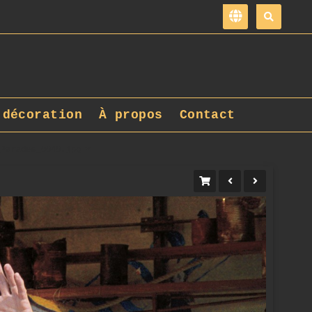
 décoration
À propos
Contact
_Parades_0040.jpg