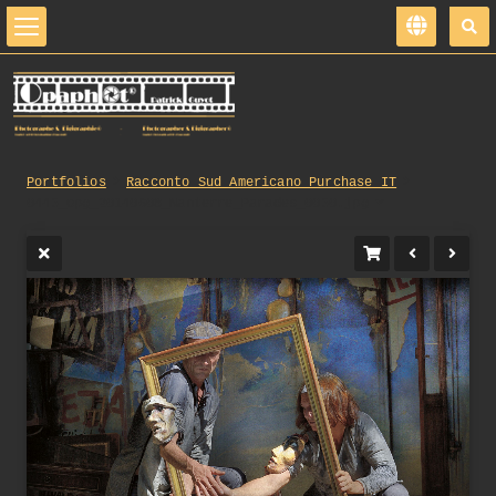
Portfolios
Racconto_Sud_Americano_Purchase_IT
0445_opg_20140608_Nanterre_Parades_0050.jpg