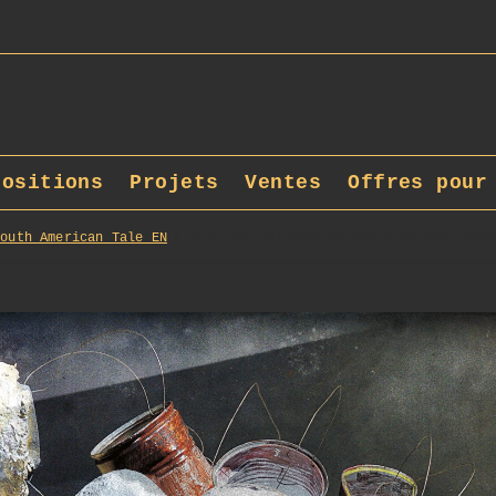
positions
Projets
Ventes
Offres pour
South_American_Tale_EN
0401_opg_20140608_Nanterre_Parades_001