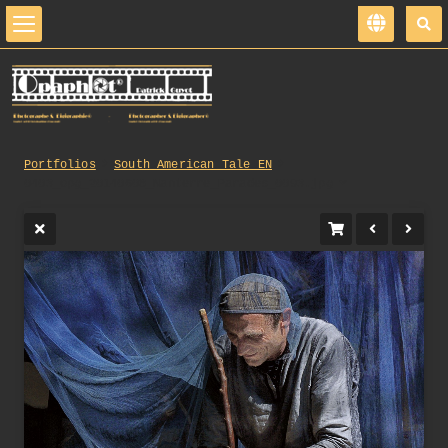
Portfolios
South_American_Tale_EN
0403_opg_20140608_Nanterre_Parades_0093.jpg