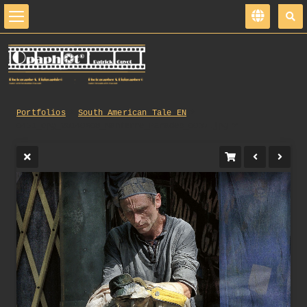
Portfolios
South_American_Tale_EN
0451_opg_20140608_Nanterre_Parades_0037.jpg