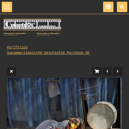
Portfolios
Suedamerikanische_Geschichte_Purchase_DE
0410_opg_20140608_Nanterre_Parades_0029.jpg